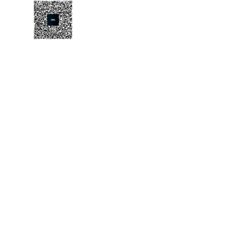
+7 (8352) 65-56-85
sales@emico.su
О компании
Каталоги и руководства
Продукция
Техническая поддержка
Контакты
Сертификаты
Электроприводы
Многооборотные электроприводы
Неполнооборотные электроприводы
Прямоходные электроприводы
Электроприводы с возвратной пружиной
Интеллектуальный блок управления ИНТЕГРАЛ