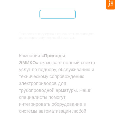
З
а
к
а
з
а
ь
з
в
о
н
о
т
к
Оставить заявку
Техническая поддержка и сервис электроприводов
для запорно-регулирующей арматуры
Компания
«Приводы
ЭМИКО»
оказывает полный спектр
услуг по подбору, обслуживанию и
техническому сопровождению
электроприводов для
трубопроводной арматуры. Наши
специалисты помогут
интегрировать оборудование в
системы автоматизации любой