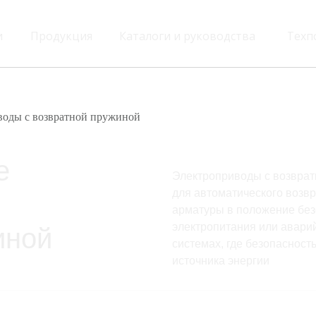
и
Продукция
Каталоги и руководства
Техп
воды с возвратной пружиной
е
Электроприводы с возврат
для автоматического возв
арматуры в положение без
электропитания или аварий
иной
системах, где безопасност
источника энергии