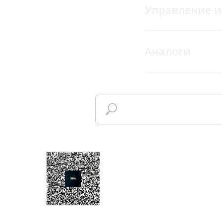
Управление 
Аналоги
+7 (8352) 65-56-85
sales@emico.su
П
К
К
Т