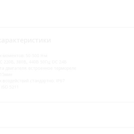
характеристики
 моментов: 50-500 Н·м
С 220В, 380В, 440В 50Гц; DC 24В
та двигателя: встроенное термореле
 15мин
 воздействий стандартно: IP67
 ISO 5211