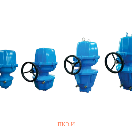
ПКЭ.И