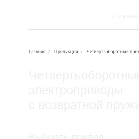
О компани
Главная
/
Продукция
/
Четвертьоборотные при
Четвертьоборотны
электроприводы
с возвратной пруж
Выбрать привод