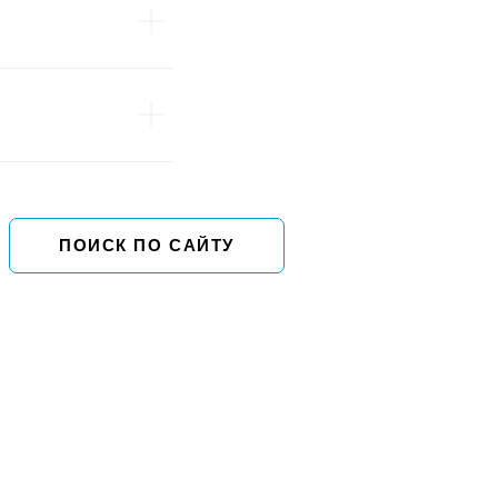
ПОИСК ПО САЙТУ
Приводные комплекты
Приводной комплект ЭМИКО
ы
Приводные комплекты ЭМИКО для систем ПЗК
жиной