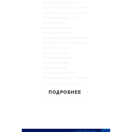
на которой более 100
отечественных компаний
презентуют достижения в
области разработки и
эксплуатации
месторождений,
технологические
решения для повышения
эффективности работы и
безопасности
производства,
оборудование и
материалы для
нефтегазовой
промышленности и
нефтесервисной отрасли.
ПОДРОБНЕЕ