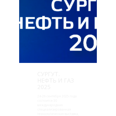
СУРГУТ.
НЕФТЬ И ГАЗ
2025
24-26 сентября 2025 года
состоится 30
международная
специализированная
технологическая выставка,