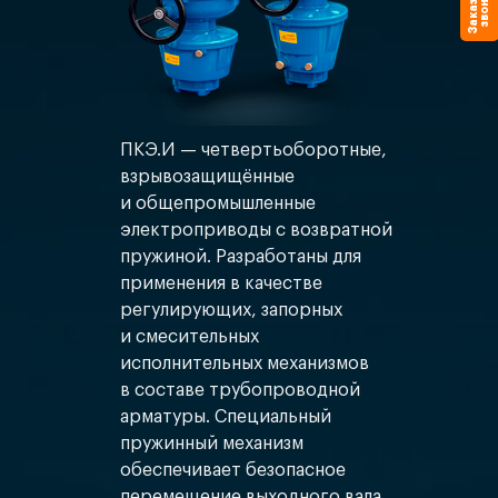
З
а
к
а
з
а
ь
з
в
о
н
о
т
к
ПКЭ.И — четвертьоборотные,
взрывозащищённые
и общепромышленные
электроприводы с возвратной
пружиной. Разработаны для
применения в качестве
регулирующих, запорных
и смесительных
исполнительных механизмов
в составе трубопроводной
арматуры. Специальный
пружинный механизм
обеспечивает безопасное
перемещение выходного вала