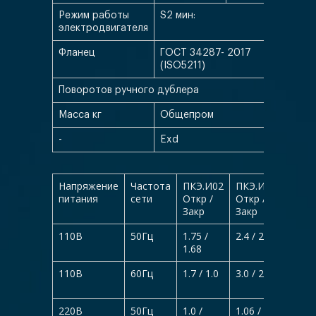
Режим работы
S2 мин:
15
электродвигателя
Фланец
ГОСТ 34287- 2017
F07
(ISO5211)
Поворотов ручного дублера
25
Масса кг
Общепром
26
-
Exd
31
Напряжение
Частота
ПКЭ.И02
ПКЭ.И04
ПКЭ.
питания
сети
Откр /
Откр /
Откр 
Закр
Закр
Закр
110В
50Гц
1.75 /
2.4 / 2.0
2.8 /
1.68
2.43
110В
60Гц
1.7 / 1.0
3.0 / 2.2
3.9 / 
220В
50Гц
1.0 /
1.06 /
1.3 /