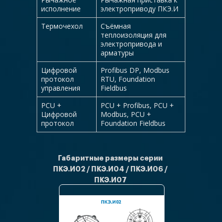
исполнение
электроприводу ПКЭ.И
Термочехол
Съёмная
теплоизоляция для
электропривода и
арматуры
Цифровой
Profibus DP, Modbus
протокол
RTU, Foundation
управления
Fieldbus
PCU +
PCU + Profibus, PCU +
Цифровой
Modbus, PCU +
протокол
Foundation Fieldbus
Габаритные размеры серии
ПКЭ.И02 / ПКЭ.И04 / ПКЭ.И06 /
ПКЭ.И07