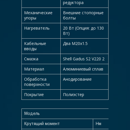
редуктора
Механические
Внешние стопорные
упоры
болты
Нагреватель
20 Вт (Опция: до 130
Вт)
Кабельные
Два M20x1.5
вводы
Смазка
Shell Gadus S2 V220 2
Материал
Алюминиевый сплав
Обработка
Анодирование
поверхности
Покрытие
Полиэстер
Модель
ПКЭ.И
Крутящий момент
Нм
50