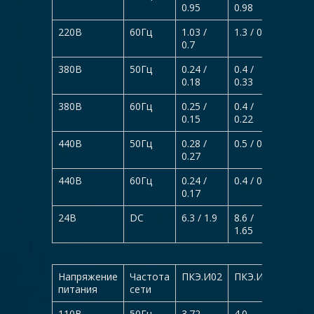
0.95
0.98
0.97
220В
60Гц
1.03 /
1.3 / 0.9
1.8 /
0.7
0.43
380В
50Гц
0.24 /
0.4 /
0.38 /
0.18
0.33
0.3
380В
60Гц
0.25 /
0.4 /
0.35 /
0.15
0.22
0.3
440В
50Гц
0.28 /
0.5 / 0.5
0.5 / 
0.27
440В
60Гц
0.24 /
0.4 / 0.3
0.36 /
0.17
0.31
24B
DC
6.3 / 1.9
8.6 /
9.0 / 
1.65
Напряжение
Частота
ПКЭ.И02
ПКЭ.И04
ПКЭ.
питания
сети
110В
50Гц
3.72
4.0
4.78